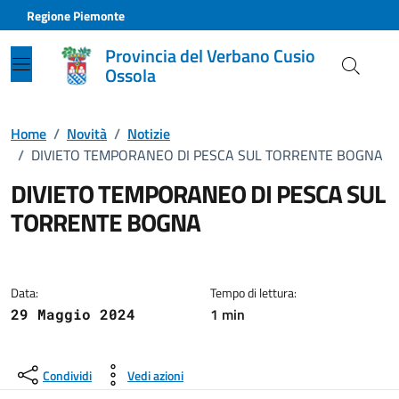
Vai ai contenuti
Vai al footer
Regione Piemonte
Provincia del Verbano Cusio
Ossola
Home
/
Novità
/
Notizie
/
DIVIETO TEMPORANEO DI PESCA SUL TORRENTE BOGNA
DIVIETO TEMPORANEO DI PESCA SUL
TORRENTE BOGNA
Dettagli della notizia
Data:
Tempo di lettura:
1 min
29 Maggio 2024
Condividi
Vedi azioni