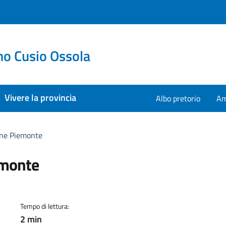
no Cusio Ossola
Vivere la provincia
Albo pretorio
Am
one Piemonte
emonte
a
Tempo di lettura:
2 min