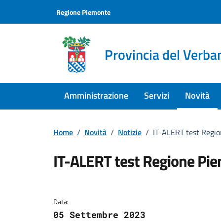
Vai ai contenuti
Vai al footer
Regione Piemonte
Provincia del Verba
Amministrazione
Servizi
Novità
Home
/
Novità
/
Notizie
/
IT-ALERT test Regi
IT-ALERT test Regione Pi
Dettagli della notizi
Data:
05 Settembre 2023