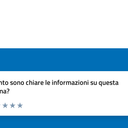
to sono chiare le informazioni su questa
na?
 1 stelle su 5
luta 2 stelle su 5
Valuta 3 stelle su 5
Valuta 4 stelle su 5
Valuta 5 stelle su 5